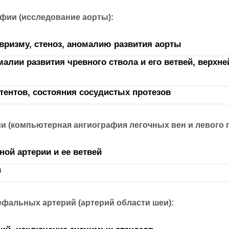
фии (исследование аорты):
евризму, стеноз, аномалию развития аорты
омалии развития чревного ствола и его ветвей, верх
тентов, состояния сосудистых протезов
 (компьютерная ангиография легочных вен и левого 
ой артерии и ее ветвей
в
фальных артерий (артерий области шеи):