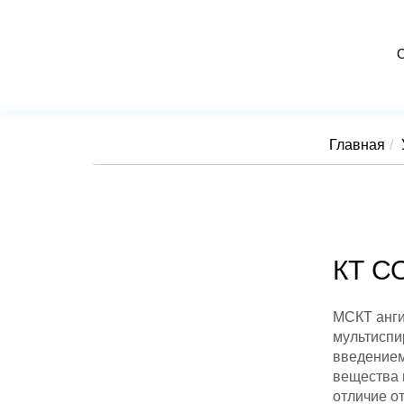
Главная
КТ С
МСКТ анги
мультиспи
введением
вещества 
отличие от