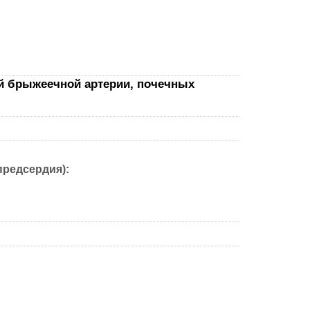
ней брыжеечной артерии, почечных
предсердия):