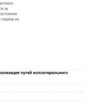
астного
ся за
состояние
и пороки их
уализация путей коллатерального