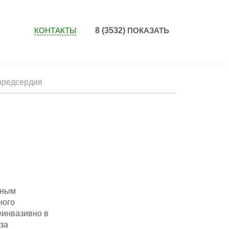
КОНТАКТЫ
8 (3532)
ПОКАЗАТЬ
 предсердия
сным
ного
еинвазивно в
 за