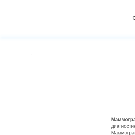
Маммогр
диагности
Маммограф