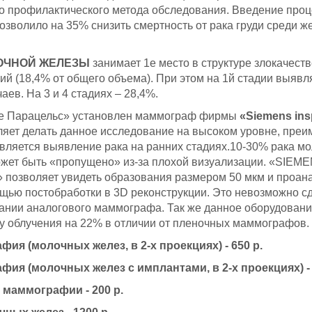
о профилактического метода обследования. Введение про
позволило на 35% снизить смертность от рака груди среди ж
ОЧНОЙ ЖЕЛЕЗЫ
занимает 1е место в структуре злокачест
ий (18,4% от общего объема). При этом на 1й стадии выявл
аев. На 3 и 4 стадиях – 28,4%.
ке Парацельс» установлен маммограф фирмы
«Siemens
ins
яет делать данное исследование на высоком уровне, пре
является выявление рака на ранних стадиях.10-30% рака м
жет быть «пропущено» из-за плохой визуализации. «SIEM
on» позволяет увидеть образования размером 50 мкм и проа
ощью постобработки в 3D реконструкции. Это невозможно с
ании аналогового маммографа. Так же данное оборудовани
зу облучения на 22% в отличии от пленочных маммографов.
ия (молочных желез, в 2-х проекциях) - 650 р.
ия (молочных желез с имплантами, в 2-х проекциях) - 
 маммографии - 200 р.