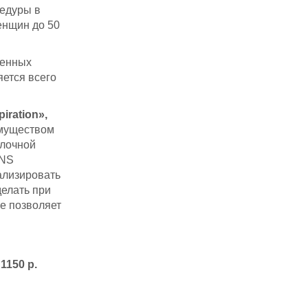
цедуры в
енщин до 50
венных
яется всего
piration
»
,
имуществом
олочной
ENS
нализировать
делать при
е позволяет
1150 р.