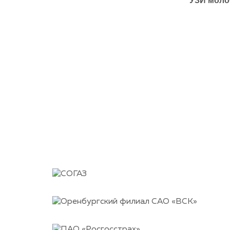
УЗИ молоч