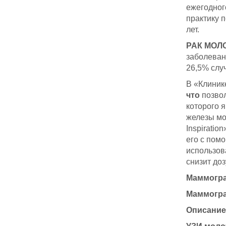
ежегодног
практику 
лет.
РАК МОЛ
заболеван
26,5% случ
В «Клини
что
позвол
которого 
железы мо
Inspirati
его с пом
использов
снизит до
Маммограф
Маммограф
Описание